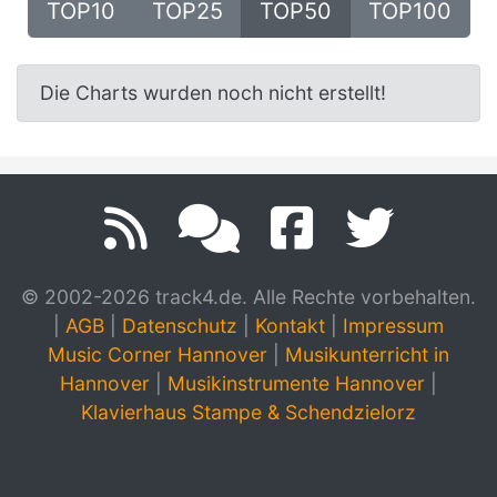
TOP10
TOP25
TOP50
TOP100
Die Charts wurden noch nicht erstellt!
© 2002-2026 track4.de. Alle Rechte vorbehalten.
|
AGB
|
Datenschutz
|
Kontakt
|
Impressum
Music Corner Hannover
|
Musikunterricht in
Hannover
|
Musikinstrumente Hannover
|
Klavierhaus Stampe & Schendzielorz