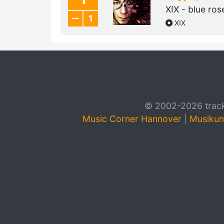
XIX - blue ros
1
XIX
© 2002-2026 track4
Music Corner Hannover
|
Musikun