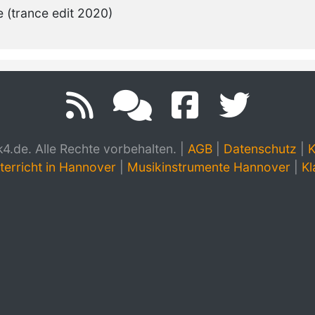
e (trance edit 2020)
.de. Alle Rechte vorbehalten.
|
AGB
|
Datenschutz
|
K
terricht in Hannover
|
Musikinstrumente Hannover
|
Kl