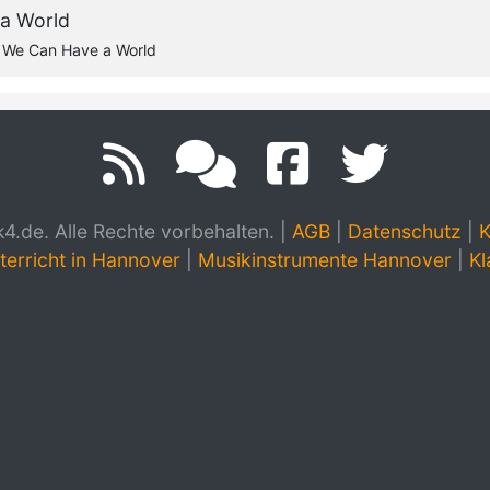
a World
 We Can Have a World
.de. Alle Rechte vorbehalten.
|
AGB
|
Datenschutz
|
K
terricht in Hannover
|
Musikinstrumente Hannover
|
Kl