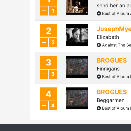
send her an a
1
Best of Album 
JosephMye
2
Elizabeth
2
Against The S
BROGUES
3
Finnigans
3
Best of Album
BROGUES
4
Beggarmen
4
Best of Album