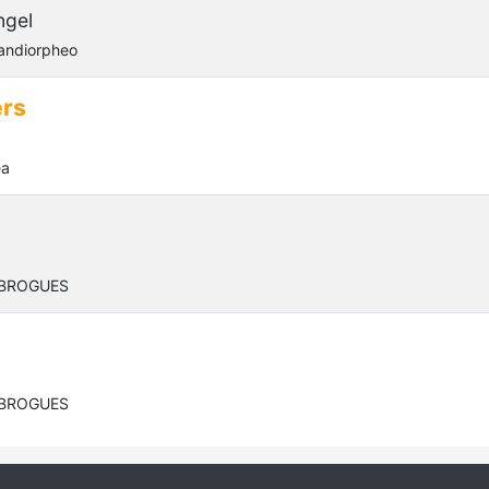
ngel
andiorpheo
rs
ea
 BROGUES
 BROGUES