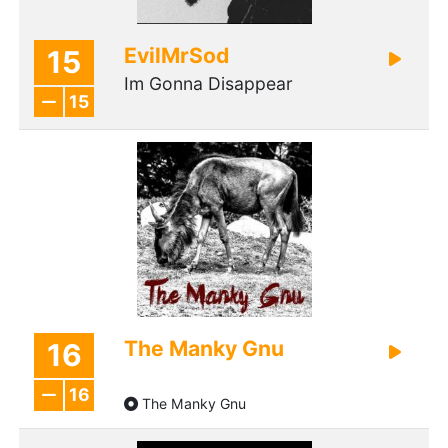
EvilMrSod
15
Im Gonna Disappear
15
The Manky Gnu
16
16
The Manky Gnu