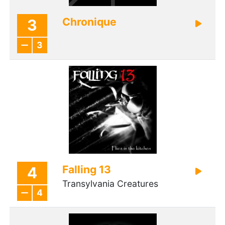
Chronique
3
3
Falling 13
4
Transylvania Creatures
4