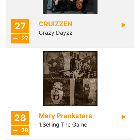
CRUIZZEN
27
Crazy Dayzz
27
Mary Pranksters
28
1.Selling The Game
28