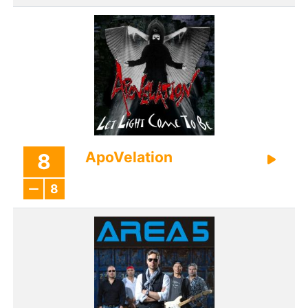
ApoVelation
8
8