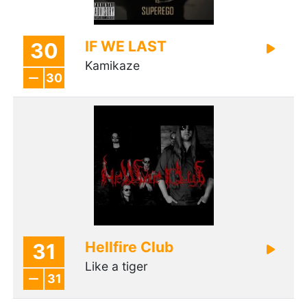
IF WE LAST
30
Kamikaze
30
Hellfire Club
31
Like a tiger
31