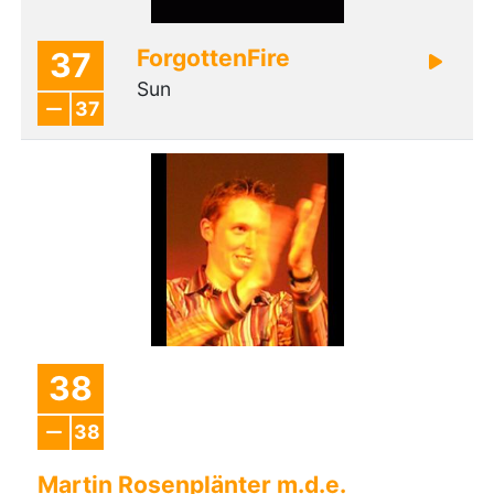
ForgottenFire
37
Sun
37
38
38
Martin Rosenplänter m.d.e.