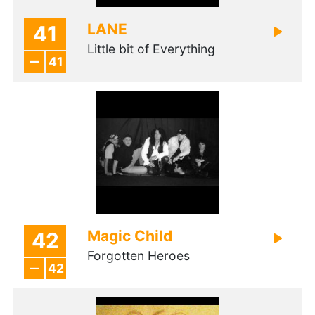
LANE
41
Little bit of Everything
41
Magic Child
42
Forgotten Heroes
42