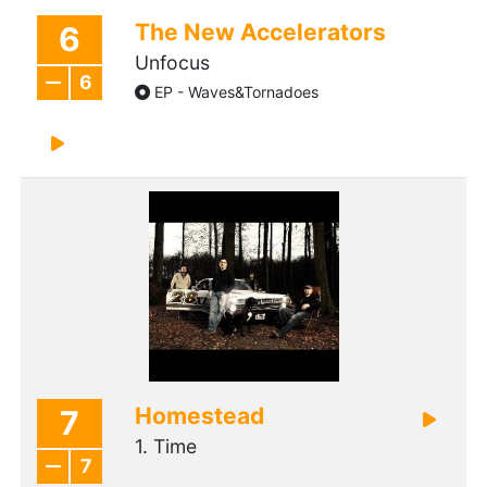
The New Accelerators
6
Unfocus
6
EP - Waves&Tornadoes
Homestead
7
1. Time
7