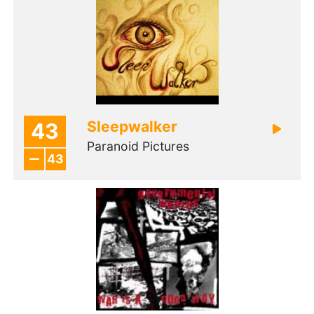
Sleepwalker
43
Paranoid Pictures
43