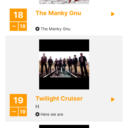
The Manky Gnu
18
18
The Manky Gnu
Twilight Cruiser
19
H
19
Here we are