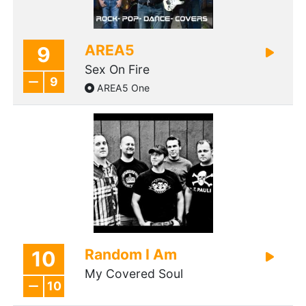
AREA5
9
Sex On Fire
9
AREA5 One
Random I Am
10
My Covered Soul
10