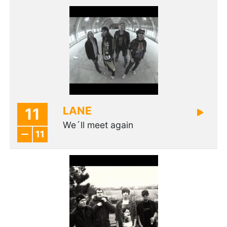
LANE
11
We´ll meet again
11