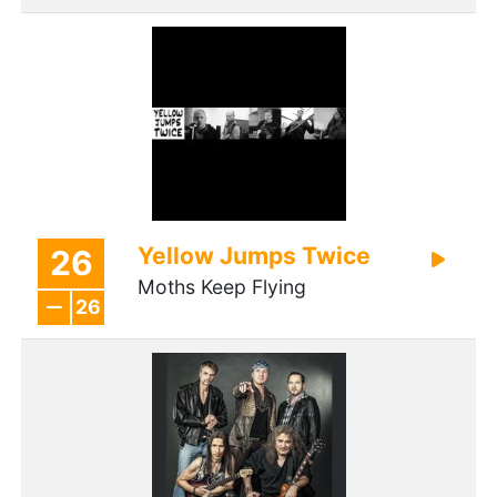
Yellow Jumps Twice
26
Moths Keep Flying
26