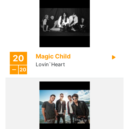
Magic Child
20
Lovin`Heart
20