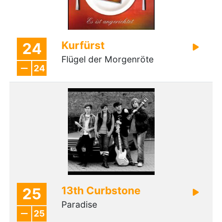
Kurfürst
24
Flügel der Morgenröte
24
13th Curbstone
25
Paradise
25